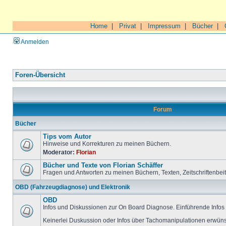
Home
|
Privat
|
Impressum
|
Bücher
|
Anmelden
Foren-Übersicht
Forum
Bücher
Tips vom Autor
Hinweise und Korrekturen zu meinen Büchern.
Moderator:
Florian
Bücher und Texte von Florian Schäffer
Fragen und Antworten zu meinen Büchern, Texten, Zeitschriftenbei
OBD (Fahrzeugdiagnose) und Elektronik
OBD
Infos und Diskussionen zur On Board Diagnose. Einführende Infos 
Keinerlei Duskussion oder Infos über Tachomanipulationen erwüns