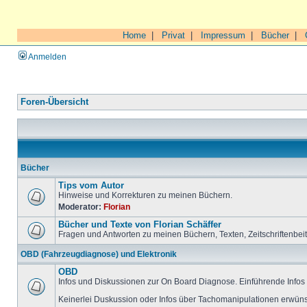
Home
|
Privat
|
Impressum
|
Bücher
|
Anmelden
Foren-Übersicht
Bücher
Tips vom Autor
Hinweise und Korrekturen zu meinen Büchern.
Moderator:
Florian
Bücher und Texte von Florian Schäffer
Fragen und Antworten zu meinen Büchern, Texten, Zeitschriftenbei
OBD (Fahrzeugdiagnose) und Elektronik
OBD
Infos und Diskussionen zur On Board Diagnose. Einführende Infos 
Keinerlei Duskussion oder Infos über Tachomanipulationen erwüns