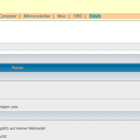
Computer
|
Mikrocontroller
|
Misc
|
OBD
|
Forum
Forum
trägen usw.
gibt's auf meiner Webseite!
cht!