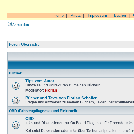
Home
|
Privat
|
Impressum
|
Bücher
|
Anmelden
Foren-Übersicht
Bücher
Tips vom Autor
Hinweise und Korrekturen zu meinen Büchern.
Moderator:
Florian
Bücher und Texte von Florian Schäffer
Fragen und Antworten zu meinen Büchern, Texten, Zeitschriftenbei
OBD (Fahrzeugdiagnose) und Elektronik
OBD
Infos und Diskussionen zur On Board Diagnose. Einführende Infos 
Keinerlei Duskussion oder Infos über Tachomanipulationen erwüns