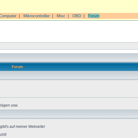
Computer
|
Mikrocontroller
|
Misc
|
OBD
|
Forum
Forum
trägen usw.
gibt's auf meiner Webseite!
cht!