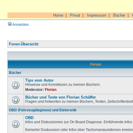
Home
|
Privat
|
Impressum
|
Bücher
|
Anmelden
Foren-Übersicht
Forum
Bücher
Tips vom Autor
Hinweise und Korrekturen zu meinen Büchern.
Moderator:
Florian
Bücher und Texte von Florian Schäffer
Fragen und Antworten zu meinen Büchern, Texten, Zeitschriftenbei
OBD (Fahrzeugdiagnose) und Elektronik
OBD
Infos und Diskussionen zur On Board Diagnose. Einführende Infos 
Keinerlei Duskussion oder Infos über Tachomanipulationen erwüns