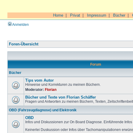
Home
|
Privat
|
Impressum
|
Bücher
|
Anmelden
Foren-Übersicht
Forum
Bücher
Tips vom Autor
Hinweise und Korrekturen zu meinen Büchern.
Moderator:
Florian
Bücher und Texte von Florian Schäffer
Fragen und Antworten zu meinen Büchern, Texten, Zeitschriftenbei
OBD (Fahrzeugdiagnose) und Elektronik
OBD
Infos und Diskussionen zur On Board Diagnose. Einführende Infos 
Keinerlei Duskussion oder Infos über Tachomanipulationen erwüns