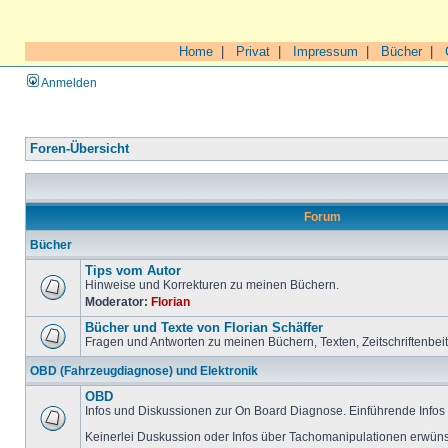
Home
|
Privat
|
Impressum
|
Bücher
|
Anmelden
Foren-Übersicht
Forum
Bücher
Tips vom Autor
Hinweise und Korrekturen zu meinen Büchern.
Moderator:
Florian
Bücher und Texte von Florian Schäffer
Fragen und Antworten zu meinen Büchern, Texten, Zeitschriftenbei
OBD (Fahrzeugdiagnose) und Elektronik
OBD
Infos und Diskussionen zur On Board Diagnose. Einführende Infos 
Keinerlei Duskussion oder Infos über Tachomanipulationen erwüns