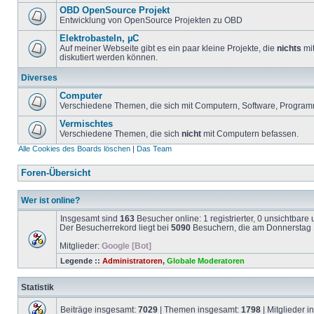
OBD OpenSource Projekt
Entwicklung von OpenSource Projekten zu OBD
Elektrobasteln, µC
Auf meiner Webseite gibt es ein paar kleine Projekte, die
nichts
mit
diskutiert werden können.
Diverses
Computer
Verschiedene Themen, die sich mit Computern, Software, Program
Vermischtes
Verschiedene Themen, die sich
nicht
mit Computern befassen.
Alle Cookies des Boards löschen
|
Das Team
Foren-Übersicht
Wer ist online?
Insgesamt sind
163
Besucher online: 1 registrierter, 0 unsichtbar
Der Besucherrekord liegt bei
5090
Besuchern, die am Donnerstag 1
Mitglieder:
Google [Bot]
Legende ::
Administratoren
,
Globale Moderatoren
Statistik
Beiträge insgesamt:
7029
| Themen insgesamt:
1798
| Mitglieder 