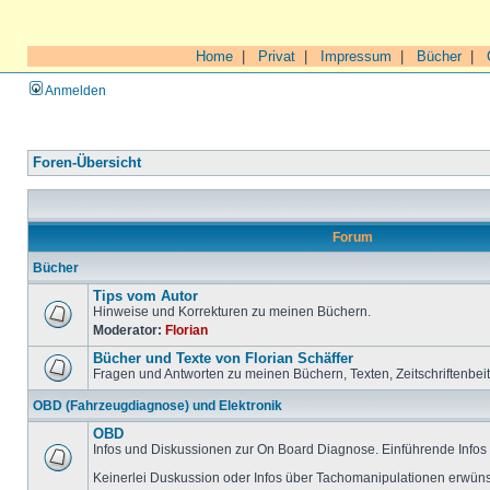
Home
|
Privat
|
Impressum
|
Bücher
|
Anmelden
Foren-Übersicht
Forum
Bücher
Tips vom Autor
Hinweise und Korrekturen zu meinen Büchern.
Moderator:
Florian
Bücher und Texte von Florian Schäffer
Fragen und Antworten zu meinen Büchern, Texten, Zeitschriftenbei
OBD (Fahrzeugdiagnose) und Elektronik
OBD
Infos und Diskussionen zur On Board Diagnose. Einführende Infos 
Keinerlei Duskussion oder Infos über Tachomanipulationen erwüns