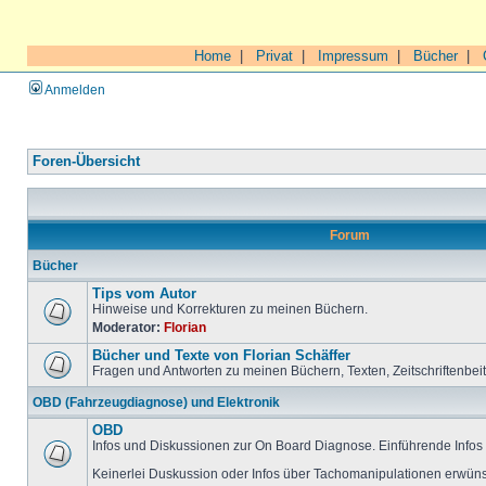
Home
|
Privat
|
Impressum
|
Bücher
|
Anmelden
Foren-Übersicht
Forum
Bücher
Tips vom Autor
Hinweise und Korrekturen zu meinen Büchern.
Moderator:
Florian
Bücher und Texte von Florian Schäffer
Fragen und Antworten zu meinen Büchern, Texten, Zeitschriftenbei
OBD (Fahrzeugdiagnose) und Elektronik
OBD
Infos und Diskussionen zur On Board Diagnose. Einführende Infos 
Keinerlei Duskussion oder Infos über Tachomanipulationen erwüns