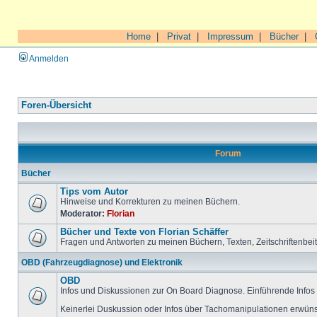
Home
|
Privat
|
Impressum
|
Bücher
|
Anmelden
Foren-Übersicht
Forum
Bücher
Tips vom Autor
Hinweise und Korrekturen zu meinen Büchern.
Moderator:
Florian
Bücher und Texte von Florian Schäffer
Fragen und Antworten zu meinen Büchern, Texten, Zeitschriftenbei
OBD (Fahrzeugdiagnose) und Elektronik
OBD
Infos und Diskussionen zur On Board Diagnose. Einführende Infos 
Keinerlei Duskussion oder Infos über Tachomanipulationen erwüns