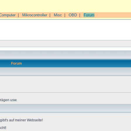
Computer
|
Mikrocontroller
|
Misc
|
OBD
|
Forum
Forum
trägen usw.
gibt's auf meiner Webseite!
cht!