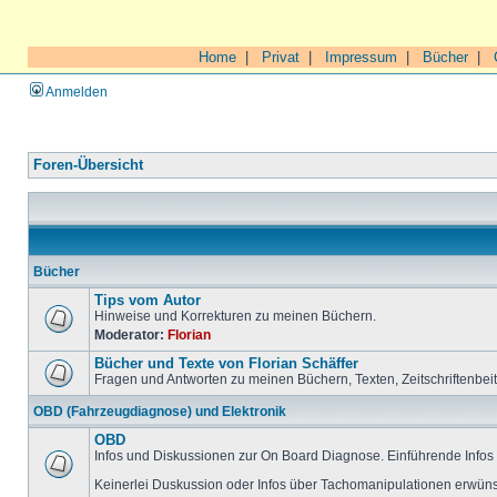
Home
|
Privat
|
Impressum
|
Bücher
|
Anmelden
Foren-Übersicht
Bücher
Tips vom Autor
Hinweise und Korrekturen zu meinen Büchern.
Moderator:
Florian
Bücher und Texte von Florian Schäffer
Fragen und Antworten zu meinen Büchern, Texten, Zeitschriftenbei
OBD (Fahrzeugdiagnose) und Elektronik
OBD
Infos und Diskussionen zur On Board Diagnose. Einführende Infos 
Keinerlei Duskussion oder Infos über Tachomanipulationen erwüns