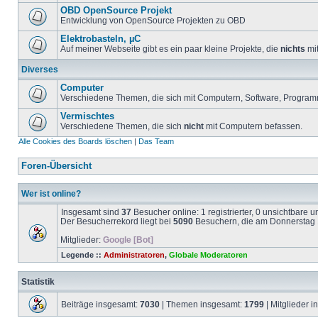
OBD OpenSource Projekt
Entwicklung von OpenSource Projekten zu OBD
Elektrobasteln, µC
Auf meiner Webseite gibt es ein paar kleine Projekte, die
nichts
mit
Diverses
Computer
Verschiedene Themen, die sich mit Computern, Software, Program
Vermischtes
Verschiedene Themen, die sich
nicht
mit Computern befassen.
Alle Cookies des Boards löschen
|
Das Team
Foren-Übersicht
Wer ist online?
Insgesamt sind
37
Besucher online: 1 registrierter, 0 unsichtbare 
Der Besucherrekord liegt bei
5090
Besuchern, die am Donnerstag 1
Mitglieder:
Google [Bot]
Legende ::
Administratoren
,
Globale Moderatoren
Statistik
Beiträge insgesamt:
7030
| Themen insgesamt:
1799
| Mitglieder 