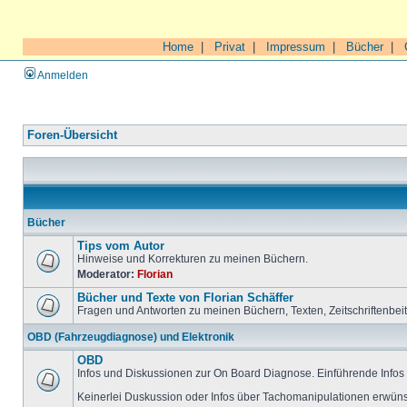
Home
|
Privat
|
Impressum
|
Bücher
|
Anmelden
Foren-Übersicht
Bücher
Tips vom Autor
Hinweise und Korrekturen zu meinen Büchern.
Moderator:
Florian
Bücher und Texte von Florian Schäffer
Fragen und Antworten zu meinen Büchern, Texten, Zeitschriftenbei
OBD (Fahrzeugdiagnose) und Elektronik
OBD
Infos und Diskussionen zur On Board Diagnose. Einführende Infos 
Keinerlei Duskussion oder Infos über Tachomanipulationen erwüns