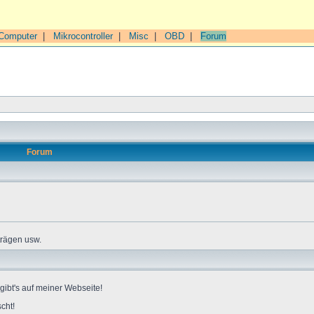
Computer
|
Mikrocontroller
|
Misc
|
OBD
|
Forum
Forum
trägen usw.
gibt's auf meiner Webseite!
cht!