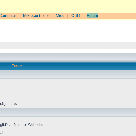
Computer
|
Mikrocontroller
|
Misc
|
OBD
|
Forum
Forum
trägen usw.
gibt's auf meiner Webseite!
cht!