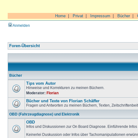
Home
|
Privat
|
Impressum
|
Bücher
|
Anmelden
Foren-Übersicht
Bücher
Tips vom Autor
Hinweise und Korrekturen zu meinen Büchern.
Moderator:
Florian
Bücher und Texte von Florian Schäffer
Fragen und Antworten zu meinen Büchern, Texten, Zeitschriftenbei
OBD (Fahrzeugdiagnose) und Elektronik
OBD
Infos und Diskussionen zur On Board Diagnose. Einführende Infos 
Keinerlei Duskussion oder Infos über Tachomanipulationen erwüns