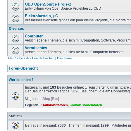
OBD OpenSource Projekt
Entwicklung von OpenSource Projekten zu OBD
Elektrobasteln, µC
Auf meiner Webseite gibt es ein paar kleine Projekte, die
nichts
mit
Diverses
Computer
Verschiedene Themen, die sich mit Computern, Software, Program
Vermischtes
Verschiedene Themen, die sich
nicht
mit Computern befassen.
Alle Cookies des Boards löschen
|
Das Team
Foren-Übersicht
Wer ist online?
Insgesamt sind
183
Besucher online: 1 registrierter, 0 unsichtbar
Der Besucherrekord liegt bei
5090
Besuchern, die am Donnerstag 1
Mitglieder:
Bing [Bot]
Legende ::
Administratoren
,
Globale Moderatoren
Statistik
Beiträge insgesamt:
7030
| Themen insgesamt:
1799
| Mitglieder 