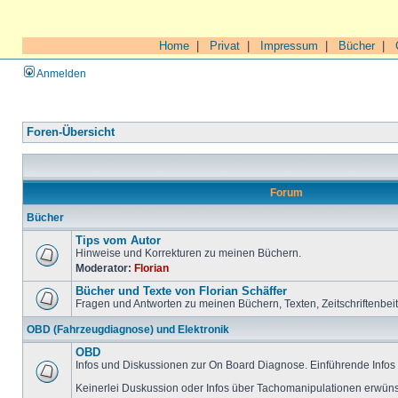
Home
|
Privat
|
Impressum
|
Bücher
|
Anmelden
Foren-Übersicht
Forum
Bücher
Tips vom Autor
Hinweise und Korrekturen zu meinen Büchern.
Moderator:
Florian
Bücher und Texte von Florian Schäffer
Fragen und Antworten zu meinen Büchern, Texten, Zeitschriftenbei
OBD (Fahrzeugdiagnose) und Elektronik
OBD
Infos und Diskussionen zur On Board Diagnose. Einführende Infos 
Keinerlei Duskussion oder Infos über Tachomanipulationen erwüns