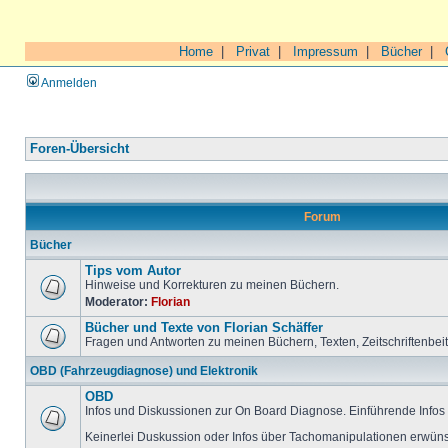
Home
|
Privat
|
Impressum
|
Bücher
|
Anmelden
Foren-Übersicht
Forum
Bücher
Tips vom Autor
Hinweise und Korrekturen zu meinen Büchern.
Moderator:
Florian
Bücher und Texte von Florian Schäffer
Fragen und Antworten zu meinen Büchern, Texten, Zeitschriftenbei
OBD (Fahrzeugdiagnose) und Elektronik
OBD
Infos und Diskussionen zur On Board Diagnose. Einführende Infos 
Keinerlei Duskussion oder Infos über Tachomanipulationen erwüns