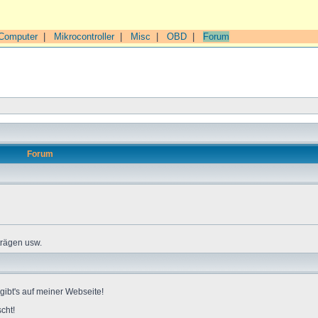
Computer
|
Mikrocontroller
|
Misc
|
OBD
|
Forum
Forum
trägen usw.
gibt's auf meiner Webseite!
cht!