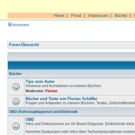
Home
|
Privat
|
Impressum
|
Bücher
|
Anmelden
Foren-Übersicht
Bücher
Tips vom Autor
Hinweise und Korrekturen zu meinen Büchern.
Moderator:
Florian
Bücher und Texte von Florian Schäffer
Fragen und Antworten zu meinen Büchern, Texten, Zeitschriftenbei
OBD (Fahrzeugdiagnose) und Elektronik
OBD
Infos und Diskussionen zur On Board Diagnose. Einführende Infos 
Keinerlei Duskussion oder Infos über Tachomanipulationen erwüns