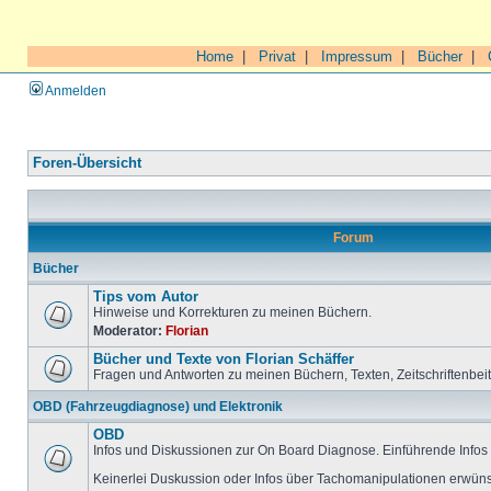
Home
|
Privat
|
Impressum
|
Bücher
|
Anmelden
Foren-Übersicht
Forum
Bücher
Tips vom Autor
Hinweise und Korrekturen zu meinen Büchern.
Moderator:
Florian
Bücher und Texte von Florian Schäffer
Fragen und Antworten zu meinen Büchern, Texten, Zeitschriftenbei
OBD (Fahrzeugdiagnose) und Elektronik
OBD
Infos und Diskussionen zur On Board Diagnose. Einführende Infos 
Keinerlei Duskussion oder Infos über Tachomanipulationen erwüns