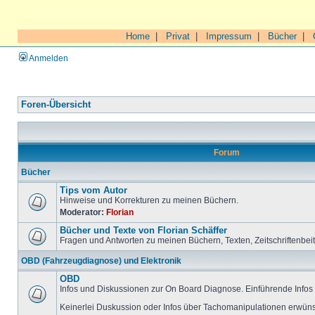
Home
|
Privat
|
Impressum
|
Bücher
|
Anmelden
Foren-Übersicht
Forum
Bücher
Tips vom Autor
Hinweise und Korrekturen zu meinen Büchern.
Moderator:
Florian
Bücher und Texte von Florian Schäffer
Fragen und Antworten zu meinen Büchern, Texten, Zeitschriftenbei
OBD (Fahrzeugdiagnose) und Elektronik
OBD
Infos und Diskussionen zur On Board Diagnose. Einführende Infos 
Keinerlei Duskussion oder Infos über Tachomanipulationen erwüns