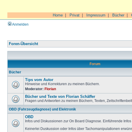
Home
|
Privat
|
Impressum
|
Bücher
|
Anmelden
Foren-Übersicht
Forum
Bücher
Tips vom Autor
Hinweise und Korrekturen zu meinen Büchern.
Moderator:
Florian
Bücher und Texte von Florian Schäffer
Fragen und Antworten zu meinen Büchern, Texten, Zeitschriftenbei
OBD (Fahrzeugdiagnose) und Elektronik
OBD
Infos und Diskussionen zur On Board Diagnose. Einführende Infos 
Keinerlei Duskussion oder Infos über Tachomanipulationen erwüns