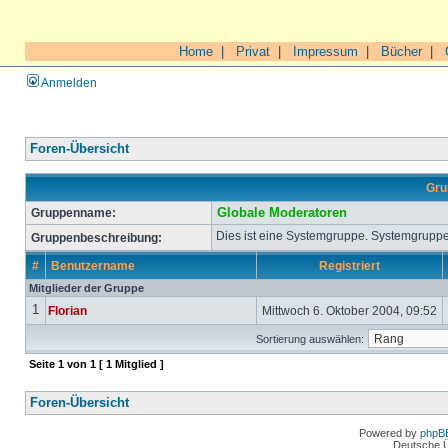
Home
|
Privat
|
Impressum
|
Bücher
|
Anmelden
Foren-Übersicht
Gru
Gruppenname:
Globale Moderatoren
Dies ist eine Systemgruppe. Systemgruppe
Gruppenbeschreibung:
#
Benutzername
Registriert
Mitglieder der Gruppe
1
Florian
Mittwoch 6. Oktober 2004, 09:52
Sortierung auswählen:
Seite
1
von
1
[ 1 Mitglied ]
Foren-Übersicht
Powered by
phpB
Deutsche 