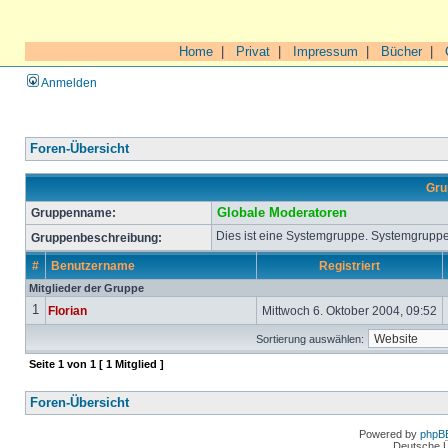
Home
|
Privat
|
Impressum
|
Bücher
|
Anmelden
Foren-Übersicht
Gru
Gruppenname:
Globale Moderatoren
Dies ist eine Systemgruppe. Systemgruppe
Gruppenbeschreibung:
#
Benutzername
Registriert
Mitglieder der Gruppe
1
Florian
Mittwoch 6. Oktober 2004, 09:52
Sortierung auswählen:
Seite
1
von
1
[ 1 Mitglied ]
Foren-Übersicht
Powered by
phpB
Deutsche 