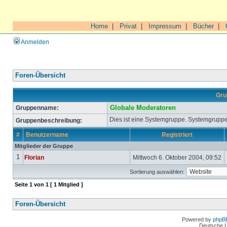
Home
|
Privat
|
Impressum
|
Bücher
|
Anmelden
Foren-Übersicht
Gru
Gruppenname:
Globale Moderatoren
Dies ist eine Systemgruppe. Systemgruppe
Gruppenbeschreibung:
#
Benutzername
Registriert
Mitglieder der Gruppe
1
Florian
Mittwoch 6. Oktober 2004, 09:52
Sortierung auswählen:
Seite
1
von
1
[ 1 Mitglied ]
Foren-Übersicht
Powered by
phpB
Deutsche 