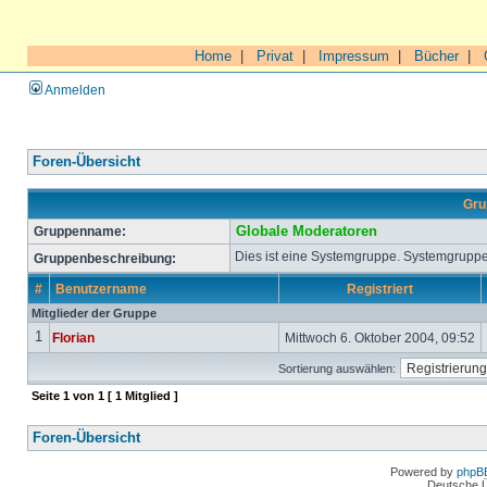
Home
|
Privat
|
Impressum
|
Bücher
|
Anmelden
Foren-Übersicht
Gru
Gruppenname:
Globale Moderatoren
Dies ist eine Systemgruppe. Systemgruppe
Gruppenbeschreibung:
#
Benutzername
Registriert
Mitglieder der Gruppe
1
Florian
Mittwoch 6. Oktober 2004, 09:52
Sortierung auswählen:
Seite
1
von
1
[ 1 Mitglied ]
Foren-Übersicht
Powered by
phpB
Deutsche 