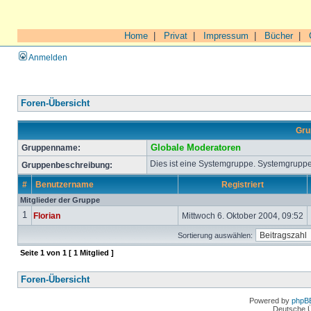
Home
|
Privat
|
Impressum
|
Bücher
|
Anmelden
Foren-Übersicht
Gru
Gruppenname:
Globale Moderatoren
Dies ist eine Systemgruppe. Systemgruppe
Gruppenbeschreibung:
#
Benutzername
Registriert
Mitglieder der Gruppe
1
Florian
Mittwoch 6. Oktober 2004, 09:52
Sortierung auswählen:
Seite
1
von
1
[ 1 Mitglied ]
Foren-Übersicht
Powered by
phpB
Deutsche 