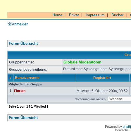
Home
|
Privat
|
Impressum
|
Bücher
|
Anmelden
Foren-Übersicht
Gru
Gruppenname:
Globale Moderatoren
Dies ist eine Systemgruppe. Systemgruppe
Gruppenbeschreibung:
#
Benutzername
Registriert
Mitglieder der Gruppe
1
Florian
Mittwoch 6. Oktober 2004, 09:52
Sortierung auswählen:
Seite
1
von
1
[ 1 Mitglied ]
Foren-Übersicht
Powered by
phpB
Deutsche 