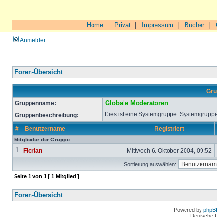
Home
|
Privat
|
Impressum
|
Bücher
|
Anmelden
Foren-Übersicht
Gru
Gruppenname:
Globale Moderatoren
Dies ist eine Systemgruppe. Systemgruppe
Gruppenbeschreibung:
#
Benutzername
Registriert
Mitglieder der Gruppe
1
Florian
Mittwoch 6. Oktober 2004, 09:52
Sortierung auswählen:
Seite
1
von
1
[ 1 Mitglied ]
Foren-Übersicht
Powered by
phpB
Deutsche 