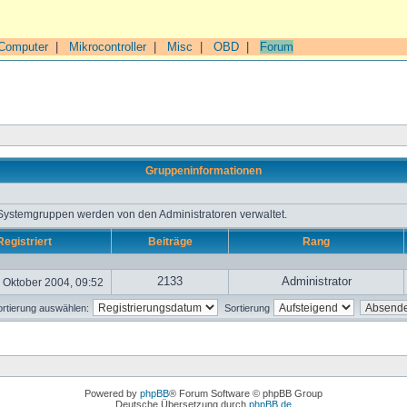
Computer
|
Mikrocontroller
|
Misc
|
OBD
|
Forum
Gruppeninformationen
 Systemgruppen werden von den Administratoren verwaltet.
Registriert
Beiträge
Rang
2133
Administrator
 Oktober 2004, 09:52
rtierung auswählen:
Sortierung
Powered by
phpBB
® Forum Software © phpBB Group
Deutsche Übersetzung durch
phpBB.de