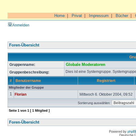
Home
|
Privat
|
Impressum
|
Bücher
|
Anmelden
Foren-Übersicht
Gru
Gruppenname:
Globale Moderatoren
Dies ist eine Systemgruppe. Systemgruppe
Gruppenbeschreibung:
#
Benutzername
Registriert
Mitglieder der Gruppe
1
Florian
Mittwoch 6. Oktober 2004, 09:52
Sortierung auswählen:
Seite
1
von
1
[ 1 Mitglied ]
Foren-Übersicht
Powered by
phpB
Deutsche 