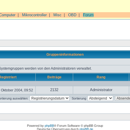
Computer
|
Mikrocontroller
|
Misc
|
OBD
|
Forum
Gruppeninformationen
 Systemgruppen werden von den Administratoren verwaltet.
Registriert
Beiträge
Rang
2132
Administrator
 Oktober 2004, 09:52
rtierung auswählen:
Sortierung
Powered by
phpBB
® Forum Software © phpBB Group
Deutsche Übersetzung durch
phpBB.de