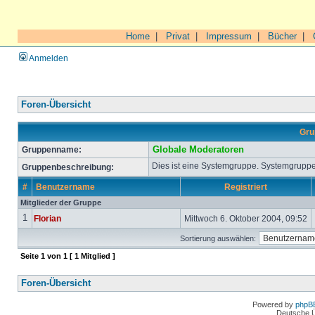
Home
|
Privat
|
Impressum
|
Bücher
|
Anmelden
Foren-Übersicht
Gru
Gruppenname:
Globale Moderatoren
Dies ist eine Systemgruppe. Systemgruppe
Gruppenbeschreibung:
#
Benutzername
Registriert
Mitglieder der Gruppe
1
Florian
Mittwoch 6. Oktober 2004, 09:52
Sortierung auswählen:
Seite
1
von
1
[ 1 Mitglied ]
Foren-Übersicht
Powered by
phpB
Deutsche 