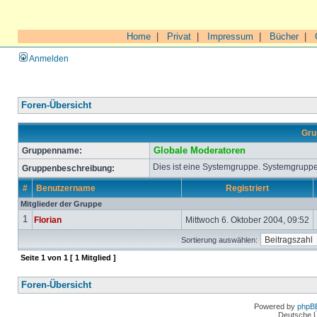
Home
|
Privat
|
Impressum
|
Bücher
|
Anmelden
Foren-Übersicht
Gru
Gruppenname:
Globale Moderatoren
Dies ist eine Systemgruppe. Systemgruppe
Gruppenbeschreibung:
#
Benutzername
Registriert
Mitglieder der Gruppe
1
Florian
Mittwoch 6. Oktober 2004, 09:52
Sortierung auswählen:
Seite
1
von
1
[ 1 Mitglied ]
Foren-Übersicht
Powered by
phpB
Deutsche 