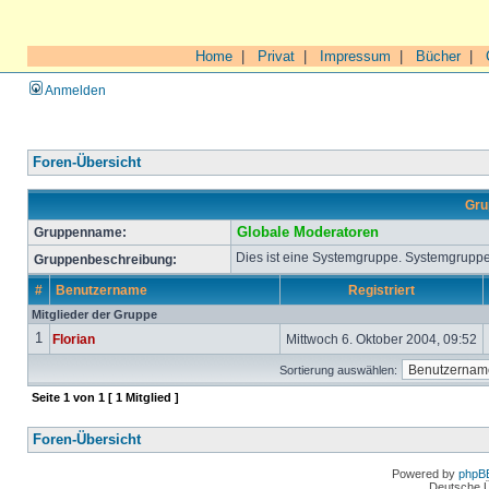
Home
|
Privat
|
Impressum
|
Bücher
|
Anmelden
Foren-Übersicht
Gru
Gruppenname:
Globale Moderatoren
Dies ist eine Systemgruppe. Systemgruppe
Gruppenbeschreibung:
#
Benutzername
Registriert
Mitglieder der Gruppe
1
Florian
Mittwoch 6. Oktober 2004, 09:52
Sortierung auswählen:
Seite
1
von
1
[ 1 Mitglied ]
Foren-Übersicht
Powered by
phpB
Deutsche 