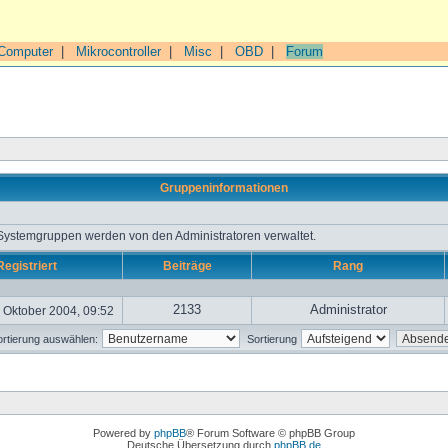
Computer
|
Mikrocontroller
|
Misc
|
OBD
|
Forum
Gruppeninformationen
 Systemgruppen werden von den Administratoren verwaltet.
Registriert
Beiträge
Rang
2133
Administrator
 Oktober 2004, 09:52
rtierung auswählen:
Sortierung
Powered by
phpBB
® Forum Software © phpBB Group
Deutsche Übersetzung durch
phpBB.de