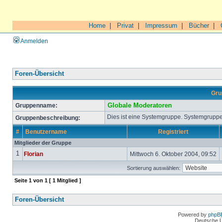
Home
|
Privat
|
Impressum
|
Bücher
|
Anmelden
Foren-Übersicht
Gru
Gruppenname:
Globale Moderatoren
Dies ist eine Systemgruppe. Systemgruppe
Gruppenbeschreibung:
#
Benutzername
Registriert
Mitglieder der Gruppe
1
Florian
Mittwoch 6. Oktober 2004, 09:52
Sortierung auswählen:
Seite
1
von
1
[ 1 Mitglied ]
Foren-Übersicht
Powered by
phpB
Deutsche 