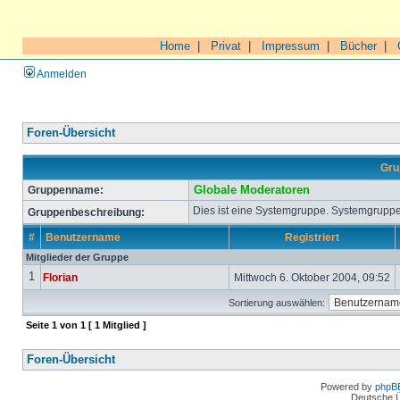
Home
|
Privat
|
Impressum
|
Bücher
|
Anmelden
Foren-Übersicht
Gru
Gruppenname:
Globale Moderatoren
Dies ist eine Systemgruppe. Systemgruppe
Gruppenbeschreibung:
#
Benutzername
Registriert
Mitglieder der Gruppe
1
Florian
Mittwoch 6. Oktober 2004, 09:52
Sortierung auswählen:
Seite
1
von
1
[ 1 Mitglied ]
Foren-Übersicht
Powered by
phpB
Deutsche 