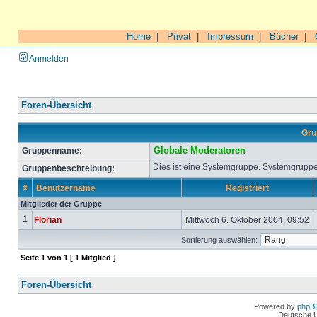
Home
|
Privat
|
Impressum
|
Bücher
|
Anmelden
Foren-Übersicht
Gru
Gruppenname:
Globale Moderatoren
Dies ist eine Systemgruppe. Systemgruppe
Gruppenbeschreibung:
#
Benutzername
Registriert
Mitglieder der Gruppe
1
Florian
Mittwoch 6. Oktober 2004, 09:52
Sortierung auswählen:
Seite
1
von
1
[ 1 Mitglied ]
Foren-Übersicht
Powered by
phpB
Deutsche 