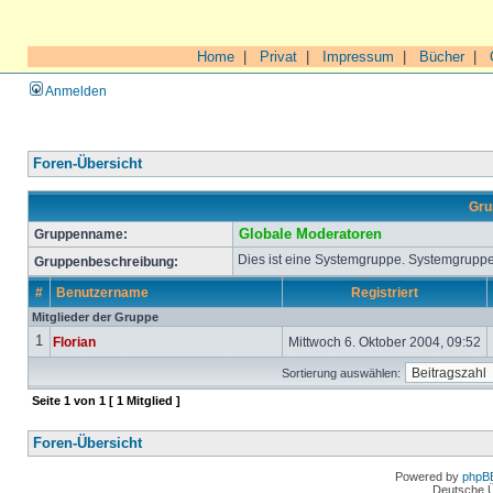
Home
|
Privat
|
Impressum
|
Bücher
|
Anmelden
Foren-Übersicht
Gru
Gruppenname:
Globale Moderatoren
Dies ist eine Systemgruppe. Systemgruppe
Gruppenbeschreibung:
#
Benutzername
Registriert
Mitglieder der Gruppe
1
Florian
Mittwoch 6. Oktober 2004, 09:52
Sortierung auswählen:
Seite
1
von
1
[ 1 Mitglied ]
Foren-Übersicht
Powered by
phpB
Deutsche 