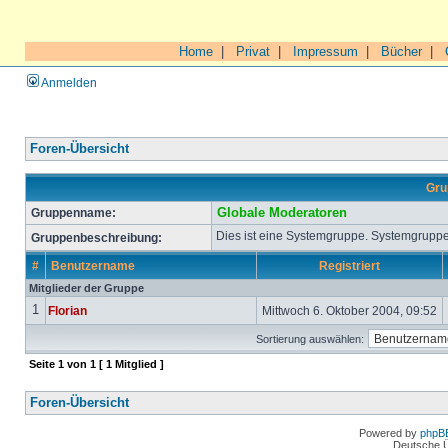
Home
|
Privat
|
Impressum
|
Bücher
|
Anmelden
Foren-Übersicht
Gru
Gruppenname:
Globale Moderatoren
Dies ist eine Systemgruppe. Systemgruppe
Gruppenbeschreibung:
#
Benutzername
Registriert
Mitglieder der Gruppe
1
Florian
Mittwoch 6. Oktober 2004, 09:52
Sortierung auswählen:
Seite
1
von
1
[ 1 Mitglied ]
Foren-Übersicht
Powered by
phpB
Deutsche 