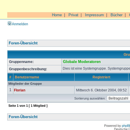
Home
|
Privat
|
Impressum
|
Bücher
|
Anmelden
Foren-Übersicht
Gru
Gruppenname:
Globale Moderatoren
Dies ist eine Systemgruppe. Systemgruppe
Gruppenbeschreibung:
#
Benutzername
Registriert
Mitglieder der Gruppe
1
Florian
Mittwoch 6. Oktober 2004, 09:52
Sortierung auswählen:
Seite
1
von
1
[ 1 Mitglied ]
Foren-Übersicht
Powered by
phpB
Deutsche 