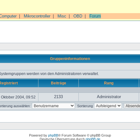
Computer
|
Mikrocontroller
|
Misc
|
OBD
|
Forum
Gruppeninformationen
 Systemgruppen werden von den Administratoren verwaltet.
Registriert
Beiträge
Rang
2133
Administrator
 Oktober 2004, 09:52
rtierung auswählen:
Sortierung
Powered by
phpBB
® Forum Software © phpBB Group
Deutsche Übersetzung durch
phpBB.de