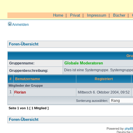
Home
|
Privat
|
Impressum
|
Bücher
|
Anmelden
Foren-Übersicht
Gru
Gruppenname:
Globale Moderatoren
Dies ist eine Systemgruppe. Systemgruppe
Gruppenbeschreibung:
#
Benutzername
Registriert
Mitglieder der Gruppe
1
Florian
Mittwoch 6. Oktober 2004, 09:52
Sortierung auswählen:
Seite
1
von
1
[ 1 Mitglied ]
Foren-Übersicht
Powered by
phpB
Deutsche 