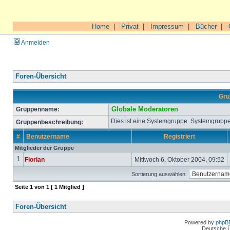
Home
|
Privat
|
Impressum
|
Bücher
|
Anmelden
Foren-Übersicht
Gru
Gruppenname:
Globale Moderatoren
Dies ist eine Systemgruppe. Systemgruppe
Gruppenbeschreibung:
#
Benutzername
Registriert
Mitglieder der Gruppe
1
Florian
Mittwoch 6. Oktober 2004, 09:52
Sortierung auswählen:
Seite
1
von
1
[ 1 Mitglied ]
Foren-Übersicht
Powered by
phpB
Deutsche 