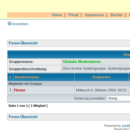
Home
|
Privat
|
Impressum
|
Bücher
|
Anmelden
Foren-Übersicht
Gru
Gruppenname:
Globale Moderatoren
Dies ist eine Systemgruppe. Systemgruppe
Gruppenbeschreibung:
#
Benutzername
Registriert
Mitglieder der Gruppe
1
Florian
Mittwoch 6. Oktober 2004, 09:52
Sortierung auswählen:
Seite
1
von
1
[ 1 Mitglied ]
Foren-Übersicht
Powered by
phpB
Deutsche 