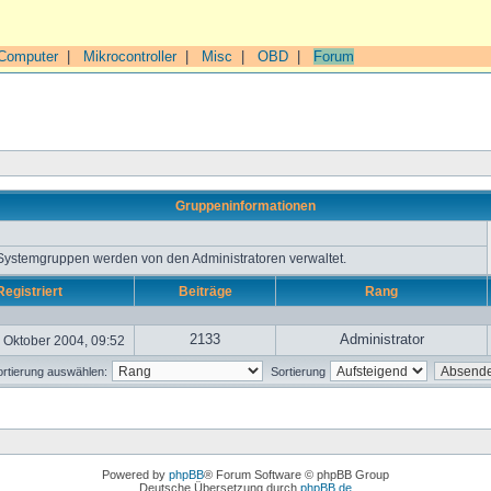
Computer
|
Mikrocontroller
|
Misc
|
OBD
|
Forum
Gruppeninformationen
 Systemgruppen werden von den Administratoren verwaltet.
Registriert
Beiträge
Rang
2133
Administrator
 Oktober 2004, 09:52
rtierung auswählen:
Sortierung
Powered by
phpBB
® Forum Software © phpBB Group
Deutsche Übersetzung durch
phpBB.de