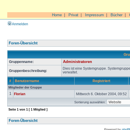
Home
|
Privat
|
Impressum
|
Bücher
|
Anmelden
Foren-Übersicht
Gru
Gruppenname:
Administratoren
Dies ist eine Systemgruppe. Systemgrupp
Gruppenbeschreibung:
verwaltet.
#
Benutzername
Registriert
Mitglieder der Gruppe
1
Florian
Mittwoch 6. Oktober 2004, 09:52
Sortierung auswählen:
Seite
1
von
1
[ 1 Mitglied ]
Foren-Übersicht
Powered by
phpB