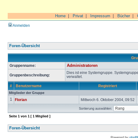
Home
|
Privat
|
Impressum
|
Bücher
|
Anmelden
Foren-Übersicht
Gru
Gruppenname:
Administratoren
Dies ist eine Systemgruppe. Systemgrupp
Gruppenbeschreibung:
verwaltet.
#
Benutzername
Registriert
Mitglieder der Gruppe
1
Florian
Mittwoch 6. Oktober 2004, 09:52
Sortierung auswählen:
Seite
1
von
1
[ 1 Mitglied ]
Foren-Übersicht
Powered by
phpB