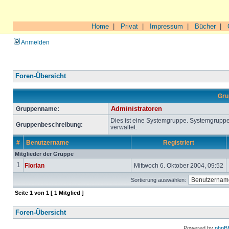
Home
|
Privat
|
Impressum
|
Bücher
|
Anmelden
Foren-Übersicht
Gru
Gruppenname:
Administratoren
Dies ist eine Systemgruppe. Systemgrupp
Gruppenbeschreibung:
verwaltet.
#
Benutzername
Registriert
Mitglieder der Gruppe
1
Florian
Mittwoch 6. Oktober 2004, 09:52
Sortierung auswählen:
Seite
1
von
1
[ 1 Mitglied ]
Foren-Übersicht
Powered by
phpB