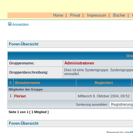
Home
|
Privat
|
Impressum
|
Bücher
|
Anmelden
Foren-Übersicht
Gru
Gruppenname:
Administratoren
Dies ist eine Systemgruppe. Systemgrupp
Gruppenbeschreibung:
verwaltet.
#
Benutzername
Registriert
Mitglieder der Gruppe
1
Florian
Mittwoch 6. Oktober 2004, 09:52
Sortierung auswählen:
Seite
1
von
1
[ 1 Mitglied ]
Foren-Übersicht
Powered by
phpB