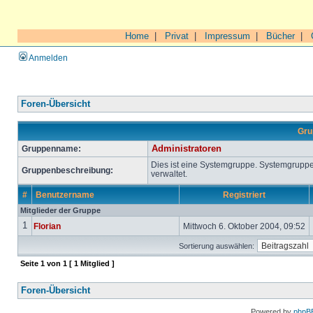
Home
|
Privat
|
Impressum
|
Bücher
|
Anmelden
Foren-Übersicht
Gru
Gruppenname:
Administratoren
Dies ist eine Systemgruppe. Systemgrupp
Gruppenbeschreibung:
verwaltet.
#
Benutzername
Registriert
Mitglieder der Gruppe
1
Florian
Mittwoch 6. Oktober 2004, 09:52
Sortierung auswählen:
Seite
1
von
1
[ 1 Mitglied ]
Foren-Übersicht
Powered by
phpB