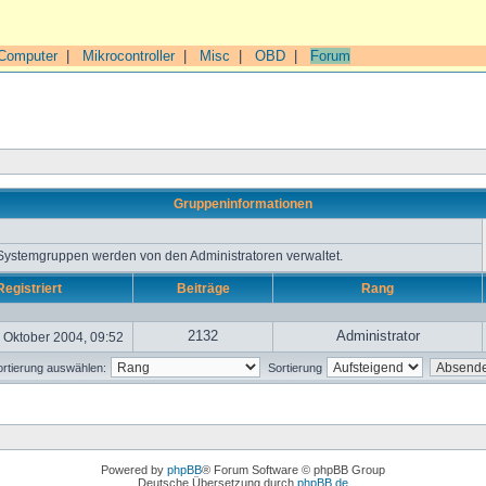
Computer
|
Mikrocontroller
|
Misc
|
OBD
|
Forum
Gruppeninformationen
 Systemgruppen werden von den Administratoren verwaltet.
Registriert
Beiträge
Rang
2132
Administrator
 Oktober 2004, 09:52
rtierung auswählen:
Sortierung
Powered by
phpBB
® Forum Software © phpBB Group
Deutsche Übersetzung durch
phpBB.de