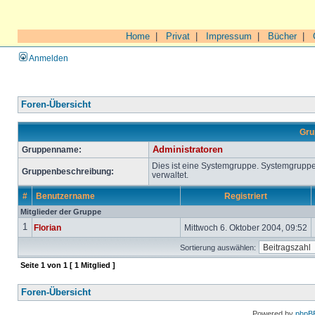
Home
|
Privat
|
Impressum
|
Bücher
|
Anmelden
Foren-Übersicht
Gru
Gruppenname:
Administratoren
Dies ist eine Systemgruppe. Systemgrupp
Gruppenbeschreibung:
verwaltet.
#
Benutzername
Registriert
Mitglieder der Gruppe
1
Florian
Mittwoch 6. Oktober 2004, 09:52
Sortierung auswählen:
Seite
1
von
1
[ 1 Mitglied ]
Foren-Übersicht
Powered by
phpB